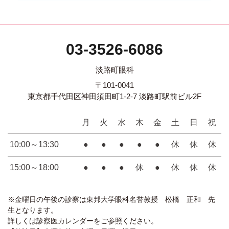
03-3526-6086
淡路町眼科
〒101-0041
東京都千代田区神田須田町1-2-7 淡路町駅前ビル2F
月
火
水
木
金
土
日
祝
10:00～13:30
●
●
●
●
●
休
休
休
15:00～18:00
●
●
●
休
●
休
休
休
※金曜日の午後の診察は東邦大学眼科名誉教授 松橋 正和 先
生となります。
詳しくは診察医カレンダーをご参照ください。