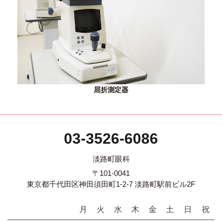
屈折測定器
03-3526-6086
淡路町眼科
〒101-0041
東京都千代田区神田須田町1-2-7 淡路町駅前ビル2F
月
火
水
木
金
土
日
祝