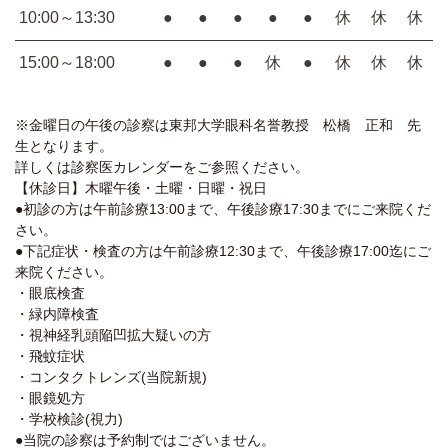
10:00～13:30
●
●
●
●
●
休
休
休
15:00～18:00
●
●
●
休
●
休
休
休
※金曜日の午後の診察は東邦大学眼科名誉教授 松橋 正和 先
生となります。
詳しくは診察医カレンダーをご参照ください。
【休診日】木曜午後・土曜・日曜・祝日
●初診の方は午前診療13:00まで、午後診療17:30までにご来院くだ
さい。
●下記症状・検査の方は午前診療12:30まで、午後診療17:00迄にご
来院ください。
・眼底検査
・緑内障検査
・視神経乳頭陥凹拡大疑いの方
・飛蚊症状
・コンタクトレンズ(当院新規)
・眼鏡処方
・学校検診(視力)
●当院の診察は予約制ではございません。