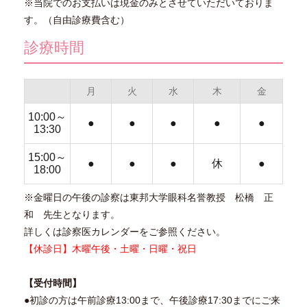
※当院でのお支払いは現金のみとさせていただいておりま
す。（自由診療費含む）
診療時間
月
火
水
木
金
10:00～
●
●
●
●
●
13:30
15:00～
●
●
●
休
●
18:00
※金曜日の午後の診察は東邦大学眼科名誉教授 松橋 正
和 先生となります。
詳しくは診察医カレンダーをご参照ください。
【休診日】木曜午後・土曜・日曜・祝日
【受付時間】
●初診の方は午前診療13:00まで、午後診療17:30までにご来