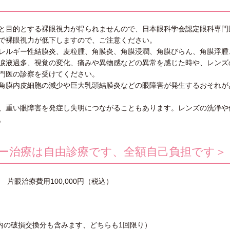
と目的とする裸眼視力が得られませんので、日本眼科学会認定眼科専門
で裸眼視力が低下しますので、ご注意ください。
レルギー性結膜炎、麦粒腫、角膜炎、角膜浸潤、角膜びらん、角膜浮腫
涙液過多、視覚の変化、痛みや異物感などの異常を感じた時や、レンズ
門医の診察を受けてください。
角膜内皮細胞の減少や巨大乳頭結膜炎などの眼障害が発生するおそれが
、重い眼障害を発症し失明につながることもあります。レンズの洗浄や
。
ー治療は自由診療です、全額自己負担です＞
 片眼治療費用100,000円（税込）
以内の破損交換分も含みます、どちらも1回限り）