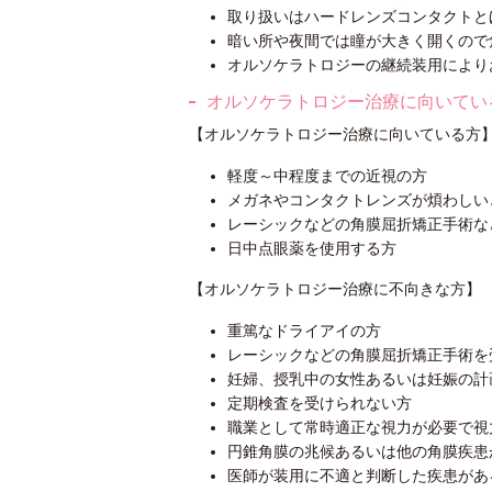
取り扱いはハードレンズコンタクトと
暗い所や夜間では瞳が大きく開くので
オルソケラトロジーの継続装用により
オルソケラトロジー治療に向いてい
【オルソケラトロジー治療に向いている方
軽度～中程度までの近視の方
メガネやコンタクトレンズが煩わしい
レーシックなどの角膜屈折矯正手術な
日中点眼薬を使用する方
【オルソケラトロジー治療に不向きな方】
重篤なドライアイの方
レーシックなどの角膜屈折矯正手術を
妊婦、授乳中の女性あるいは妊娠の計
定期検査を受けられない方
職業として常時適正な視力が必要で視
円錐角膜の兆候あるいは他の角膜疾患
医師が装用に不適と判断した疾患があ