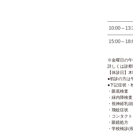
10:00～13:
15:00～18:
※金曜日の午
詳しくは診察
【休診日】木
●初診の方は午
●下記症状・検
・眼底検査
・緑内障検査
・視神経乳頭
・飛蚊症状
・コンタクト
・眼鏡処方
・学校検診(視