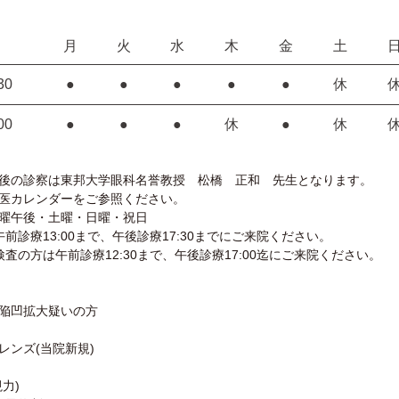
月
火
水
木
金
土
30
●
●
●
●
●
休
00
●
●
●
休
●
休
後の診察は東邦大学眼科名誉教授 松橋 正和 先生となります。
医カレンダーをご参照ください。
曜午後・土曜・日曜・祝日
前診療13:00まで、午後診療17:30までにご来院ください。
査の方は午前診療12:30まで、午後診療17:00迄にご来院ください。
陥凹拡大疑いの方
レンズ(当院新規)
力)